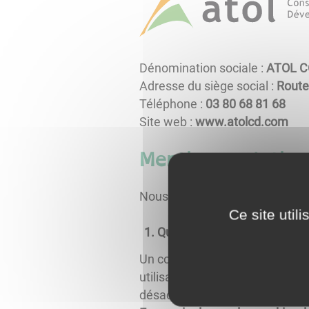
Dénomination sociale :
ATOL C
Adresse du siège social :
Route
Téléphone :
86 18 86 08 30
Site web :
www.atolcd.com
Mentions relatives
Nous utilisons différents cookies
Ce site util
Qu'est-ce qu'un "cookie" ?
Un cookie est un fichier texte d
utilisateur afin de faciliter la
désactiver.