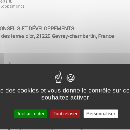
ONSEILS ET DÉVELOPPEMENTS
 des terres d’or, 21220 Gevrey-chambertin, France
 à l'utilisation de cookies
 sur le site pour améliorer l'interactivité du site.
ise des cookies et vous donne le contrôle sur 
souhaitez activer
éposé sur votre ordinateur lors de la visite d'un site. Il
Tout accepter
Tout refuser
Personnaliser
 navigation et de permettre certaines fonctionnalités. Vous 