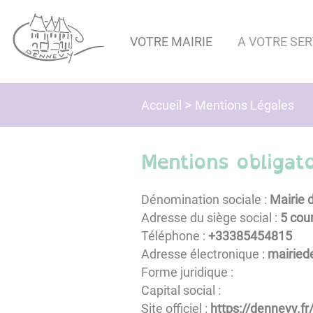
Lien
Lien
Lien
Lien
Panneau de gestion des cookies
d'accès
d'accès
d'accès
d'accès
VOTRE MAIRIE
A VOTRE SER
rapide
rapide
rapide
rapide
au
au
à
au
menu
contenu
la
pied
principal
recherche
de
Mentions Légales
Accueil
page
Mentions obligato
Dénomination sociale :
Mairie 
Adresse du siège social :
5 cour
Téléphone :
51845458333+
Adresse électronique :
moc.li
Forme juridique :
Capital social :
Site officiel :
https://dennevy.fr