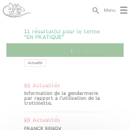
Lien
Lien
Lien
Lien
Panneau de gestion des cookies
d'accès
d'accès
d'accès
d'accès
Menu
rapide
rapide
rapide
rapide
au
au
à
au
11
résultat(s) pour le terme
menu
contenu
la
pied
"
EN PRATIQUE
"
principal
recherche
de
page
1
2
3
>
>>
Actualité
Actualités
Information de la gendarmerie
par rapport à l'utilisation de la
trottinette.
Actualités
FRANCE RENOV