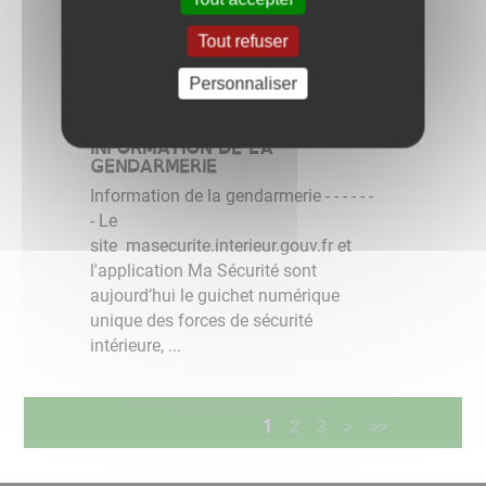
réceptionner les dossiers
d’autorisation d’urbanisme en version
Tout refuser
numérique : ...
Personnaliser
Actualités
INFORMATION DE LA
GENDARMERIE
Information de la gendarmerie - - - - - -
- Le
site masecurite.interieur.gouv.fr et
l'application Ma Sécurité sont
aujourd’hui le guichet numérique
unique des forces de sécurité
intérieure, ...
1
2
3
>
>>