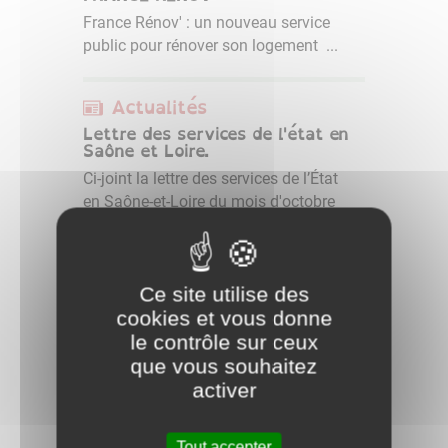
France Rénov' : un nouveau service
public pour rénover son logement ...
Actualités
Lettre des services de l'état en
Saône et Loire.
Ci-joint la lettre des services de l’État
en Saône-et-Loire du mois d'octobre
2022. ...
Actualités
Ce site utilise des
GUICHET NUMÉRIQUE DES
cookies et vous donne
AUTORISATIONS D’URBANISME
le contrôle sur ceux
Votre commune, avec le soutien du
que vous souhaitez
Grand Chalon, a mis en place un
activer
Guichet numérique des autorisations
d’urbanisme (GNAU) pour
Tout accepter