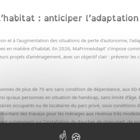
’habitat : anticiper l’adaptati
tion et à l’augmentation des situations de perte d’autonomie, l’a
ues en matière d’habitat. En 2026, MaPrimeAdapt’ s’impose comme 
urs projets d’aménagement, avec un objectif clair : prévenir les c
rsonnes de plus de 70 ans sans condition de dépendance, aux 60-
si qu’aux personnes en situation de handicap, sans limite d’âge. 
iétaires occupants ou de locataires du parc privé, sous condition
u montant des travaux pour les ménages aux revenus très modest
tent notamment sur l’installation de douches de plain-pied, de mo
daptation des circulations intérieures. Le dispositif prévoit un a
, garantissant la pertinence des travaux et la bonne utilisation d