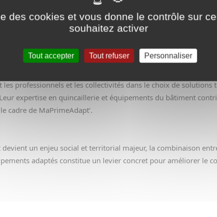
ise des cookies et vous donne le contrôle sur 
souhaitez activer
 quincaillerie dans l’adaptation des logements. Au-delà des aides f
a qualité des équipements et des matériaux utilisés. Dans ce conte
Tout accepter
Tout refuser
Personnaliser
 fixation sécurisés, équipements sanitaires adaptés, solutions d’acc
e des aménagements recommandés. Des acteurs spécialisés du s
s professionnels et les collectivités dans le choix de solutions t
ur expertise en quincaillerie et équipements du bâtiment contrib
s le cadre de MaPrimeAdapt’.
t devient un enjeu social et territorial majeur, la combinaison entre
ments adaptés constitue un levier concret pour améliorer le conf