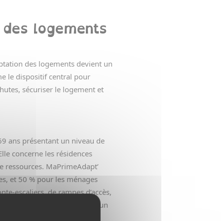
on des logements
daptation des logements devient un
le dispositif central pour
hutes, sécuriser le logement et
69 ans présentant un niveau de
Elle concerne les résidences
s de ressources. MaPrimeAdapt’
es, et 50 % pour les ménages
nte-escaliers, de rampes d’accès,
ccompagnement obligatoire par un
es aides.