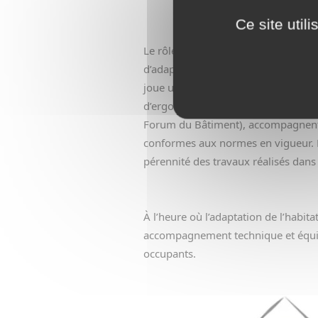
Ce site util
Le rôle clé des équipements et de la
d’adaptation repose également sur l
joue un rôle essentiel : systèmes de
d’ergonomie font partie intégrant
Forum du Bâtiment), accompagnent le
conformes aux normes en vigueur. Le
pérennité des travaux réalisés dan
À l’heure où l’adaptation de l’habita
accompagnement technique et équipe
occupants.