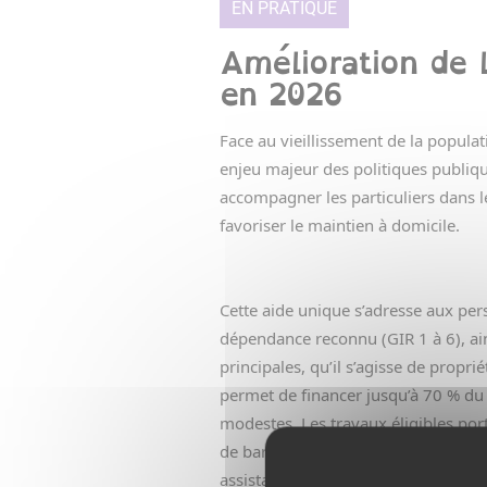
EN PRATIQUE
Amélioration de l
en 2026
Face au vieillissement de la popula
enjeu majeur des politiques publiq
accompagner les particuliers dans le
favoriser le maintien à domicile.
Cette aide unique s’adresse aux pe
dépendance reconnu (GIR 1 à 6), ain
principales, qu’il s’agisse de propr
permet de financer jusqu’à 70 % d
modestes. Les travaux éligibles por
de barres d’appui ou encore sur l’a
assistant à maîtrise d’ouvrage (AMO)