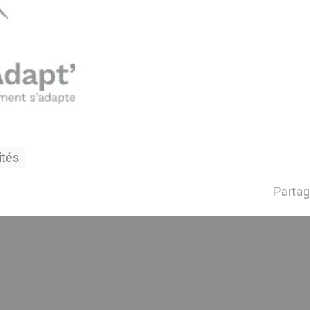
ités
Partag