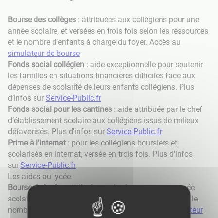
Bourse des collèges
: attribuées aux collégiens pour une
année scolaire, et versées en trois fois selon les ressources
et le nombre d’enfants à charge du foyer. Accès au
simulateur de bourse
Fonds social collégien
: aide exceptionnelle pour soutenir
les familles en situations financières difficiles face aux
dépenses de scolarité de leurs enfants collégiens. Plus
d’infos sur
Service-Public.fr
Fonds social pour les cantines
: aide attribuée par le chef
d’établissement scolaire aux collégiens issus de milieux
défavorisés. Plus d’infos sur
Service-Public.fr
Prime à l’internat
: pour les collégiens boursiers et
scolarisés en internat, versée en trois fois. Plus d’infos
sur
Service-Public.fr
Les aides au lycée
Bourse de lycée
: attribuée aux lycéens pour une année
scolaire, et versée en trois fois selon les ressources et le
nombre d’enfants à charge du foyer. Accès au
simulateur